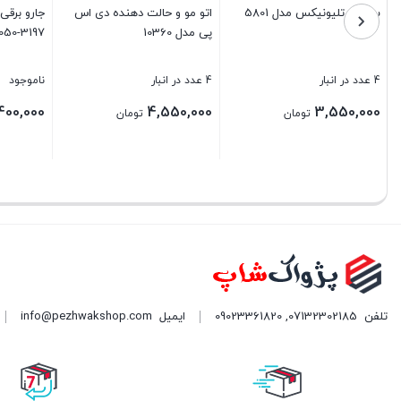
سشوار تلیونیکس مدل 5801
اتو مو و حالت دهنده دی اس
جارو برقی
پی مدل 10360
050-3197
4 عدد در انبار
4 عدد در انبار
ناموجود
400,000
4,550,000
3,550,000
تومان
تومان
بستن
بستن
بستن
تلفن
07132302185
,
09023361820
ایمیل
info@pezhwakshop.com