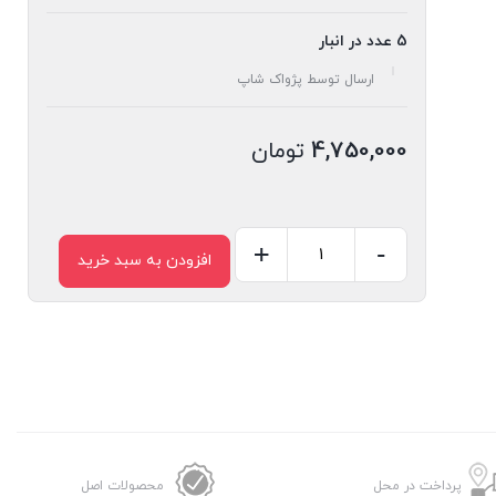
5 عدد در انبار
ارسال توسط پژواک شاپ
4,750,000
تومان
+
-
افزودن به سبد خرید
کتری
برقی
تلیونیکس
مدل
1401
عدد
پرداخت در محل
محصولات اصل