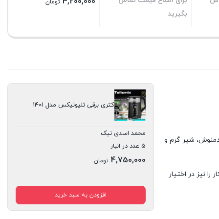
اس
برای اطلاع قیمت تماس
4,200,000
تومان
بگیرید
بستن
بستن
کتری برقی تلیونیکس مدل 1401
محمد اسدی نیک
 دمنوش، شیر گرم و
5 عدد در انبار
4,750,000
تومان
را نیز در اختیار
افزودن به سبد خرید