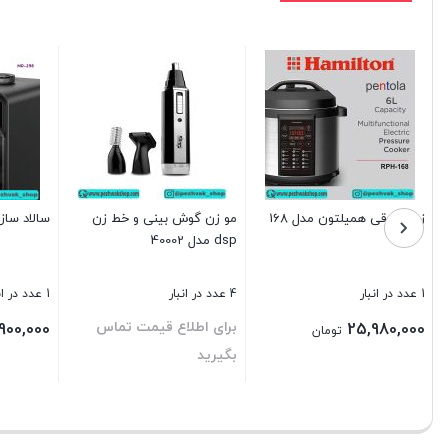
زودپز برقی همیلتون مدل 168
مو زن گوش بینی و خط زن
سالاد ساز ۹ تیغه مایر مدل ۸
dsp مدل 40002
1 عدد در انبار
4 عدد در انبار
1 عدد در انبار
برای اطلاع قیمت تماس
,900,000
25,980,000
تومان
بگیرید
بستن
بستن
بستن