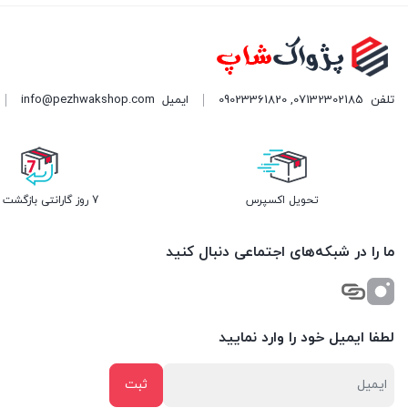
تلفن
07132302185
,
09023361820
ایمیل
info@pezhwakshop.com
تحویل اکسپرس
7 روز گارانتی بازگشت وجه
ما را در شبکه‌های اجتماعی دنبال کنید
لطفا ایمیل خود را وارد نمایید