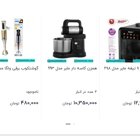
۲۹
همزن کاسه دار مایر مدل 993
گوشتکوب برقی ولگا مدل V
2 عدد در انبار
ناموجود
480,000
10,350,000
12
تومان
تومان
تومان
بستن
بستن