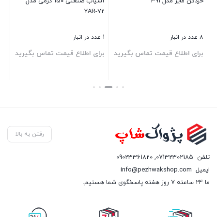
خردکن مایر مدل 391
آسیاب صنعتی 150 گرمی مدل
YAR-72
بست
8 عدد در انبار
1 عدد در انبار
د
برای اطلاع قیمت تماس بگیرید
برای اطلاع قیمت تماس بگیرید
بستن
بستن
رفتن به بالا
تلفن
07132302185
,
09023361820
ایمیل
info@pezhwakshop.com
ما 24 ساعته 7 روز هفته پاسخگوی شما هستیم.